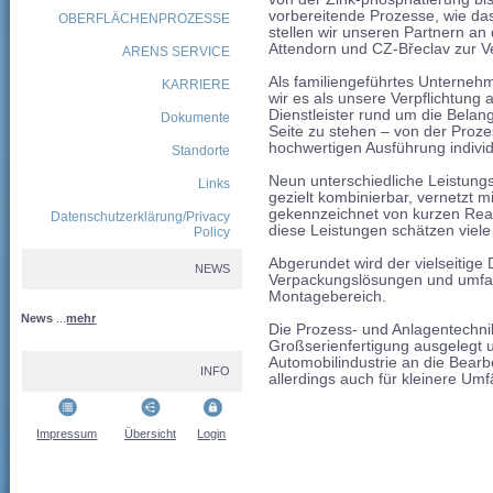
vorbereitende Prozesse, wie da
OBERFLÄCHENPROZESSE
stellen wir unseren Partnern a
Attendorn und CZ-Břeclav zur V
ARENS SERVICE
Als familiengeführtes Unternehm
KARRIERE
wir es als unsere Verpflichtung
Dienstleister rund um die Bela
Dokumente
Seite zu stehen – von der Prozes
hochwertigen Ausführung indivi
Standorte
Neun unterschiedliche Leistung
Links
gezielt kombinierbar, vernetzt mi
gekennzeichnet von kurzen Reak
Datenschutzerklärung/Privacy
diese Leistungen schätzen viel
Policy
Abgerundet wird der vielseitige 
NEWS
Verpackungslösungen und umfan
Montagebereich.
News
...
mehr
Die Prozess- und Anlagentechnik 
Großserienfertigung ausgelegt u
Automobilindustrie an die Bearb
INFO
allerdings auch für kleinere Um
Impressum
Übersicht
Login