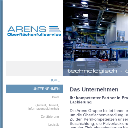
HOME
Das Unternehmen
UNTERNEHMEN
Profil
Ihr kompetenter Partner in F
Lackierung
Qualität, Umwelt,
Informationssicherheit
Die Arens Gruppe bietet Ihnen 
um die Oberflächenveredlung un
Zertifizierung
Zu den Kernkompetenzen unser
Beschichtung, die Pulverlackie
Logistik
von der Zink-phosphatierung bi