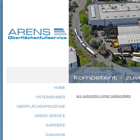
HOME
acs automotive center südwestfalen
UNTERNEHMEN
OBERFLÄCHENPROZESSE
ARENS SERVICE
KARRIERE
Dokumente