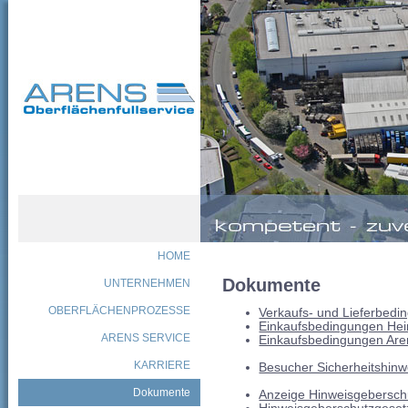
HOME
Dokumente
UNTERNEHMEN
OBERFLÄCHENPROZESSE
Verkaufs- und Lieferbedi
Einkaufsbedingungen He
ARENS SERVICE
Einkaufsbedingungen Arens
KARRIERE
Besucher Sicherheitshinw
Dokumente
Anzeige Hinweisgebersch