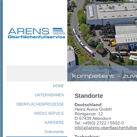
HOME
Standorte
UNTERNEHMEN
OBERFLÄCHENPROZESSE
Deutschland:
Heinz Arens GmbH
ARENS SERVICE
Röntgenstr. 12
D-57439 Attendorn
KARRIERE
Tel. +49(0) 2722 / 5502-0
info(at)arens-oberflaechenfulls
Dokumente
Tschechien: