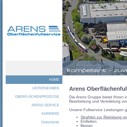
HOME
Arens Oberflächenful
UNTERNEHMEN
OBERFLÄCHENPROZESSE
Die Arens Gruppe bietet Ihnen in
Bearbeitung und Veredelung vo
ARENS SERVICE
Unsere Fullservice Leistungen gl
KARRIERE
Strahlen zur Reinigung v
Entfetten
Dokumente
Beizen