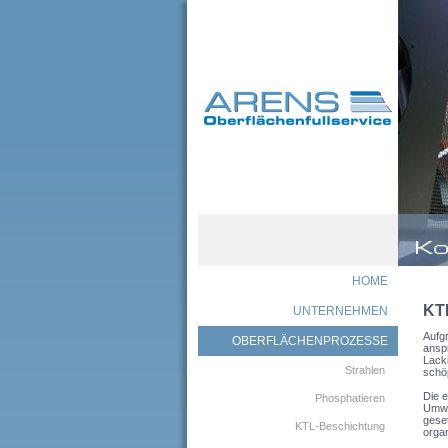
HOME
KT
UNTERNEHMEN
Aufgr
OBERFLÄCHENPROZESSE
anspr
Lacki
Strahlen
schö
Die e
Phosphatieren
Umwel
geset
KTL-Beschichtung
orga