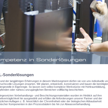
L-Sonderlösungen
und der langjährigen Erfahrungen in diesem Marktsegment dürfen sie von uns individuelle un
uchsvolle Lösungen erwarten. Wir planen, entwickeln, konstruieren und bauen die benötigte
ergestelle in Eigenregie. So lassen sich selbst komplexe Werkstücke mit Hohlraumbildung,
pfenden oder nahezu unzugänglichen Bereichen vollflächig beschichten.
ingesetzten Vorbehandlungs- und Beschichtungsmaterialien wurden im Hinblick auf ihre
tverträglichkeit hin ausgewählt und erfüllen die Anforderungen unserer Partner und der
zlichen Auflagen z. B. hinsichtlich der Chromfreiheit oder der biologischen Abbaubarkeit
nischer Komponenten in den Prozessbädern bis hin zur Abwasserbehandlung.